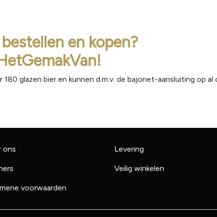
 bestellen en kopen?
n HetGemakVan!
 180 glazen bier en kunnen d.m.v. de bajonet-aansluiting op al
r ons
Levering
ners
Veilig winkelen
emene voorwaarden