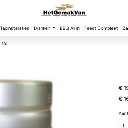
Tapinstallaties
Dranken
BBQ All in
Feest Compleet
Za
L 5%
€
1
€
1
Aant