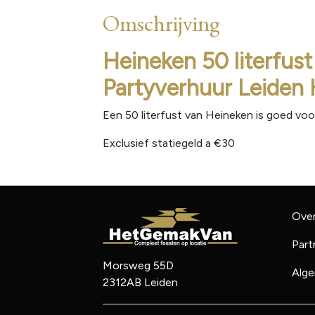
Omschrijving
Heineken 50 literfust
Partyverhuur Leide
Een 50 literfust van Heineken is goed voor
Exclusief statiegeld a €30
Ove
Part
Morsweg 55D
Alg
2312AB
Leiden