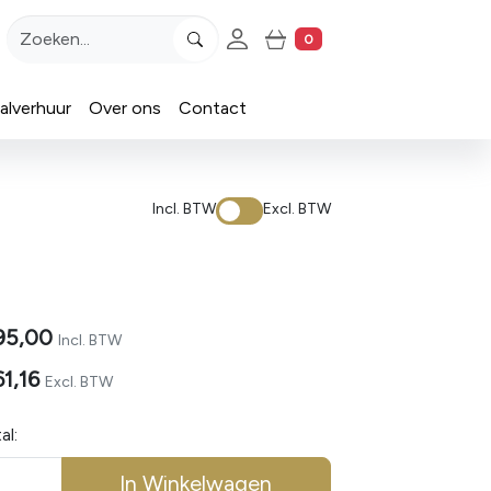
Account
0
Winkelwagen
alverhuur
Over ons
Contact
Incl. BTW
Excl. BTW
95,00
Incl. BTW
61,16
Excl. BTW
al:
In Winkelwagen