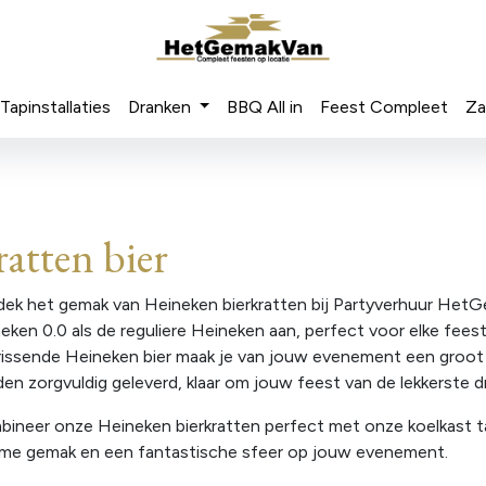
Tapinstallaties
Dranken
BBQ All in
Feest Compleet
Za
atten bier
ek het gemak van Heineken bierkratten bij Partyverhuur HetG
eken 0.0 als de reguliere Heineken aan, perfect voor elke fees
rissende Heineken bier maak je van jouw evenement een groot
en zorgvuldig geleverd, klaar om jouw feest van de lekkerste d
ineer onze Heineken bierkratten perfect met onze koelkast t
eme gemak en een fantastische sfeer op jouw evenement.