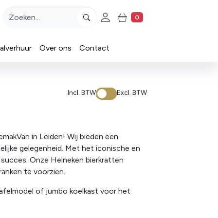
Account
0
Winkelwagen
alverhuur
Over ons
Contact
Incl. BTW
Excl. BTW
emakVan in Leiden! Wij bieden een
telijke gelegenheid. Met het iconische en
 succes. Onze Heineken bierkratten
ranken te voorzien.
afelmodel of jumbo koelkast voor het