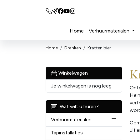
Home
Verhuurmaterialen
Home
Dranken
Kratten bier
Kr
Winkelwagen
Je winkelwagen is nog leeg.
Ontd
Hein
verf
Wat wilt u huren?
word
Verhuurmaterialen
Comb
ulti
Tapinstallaties